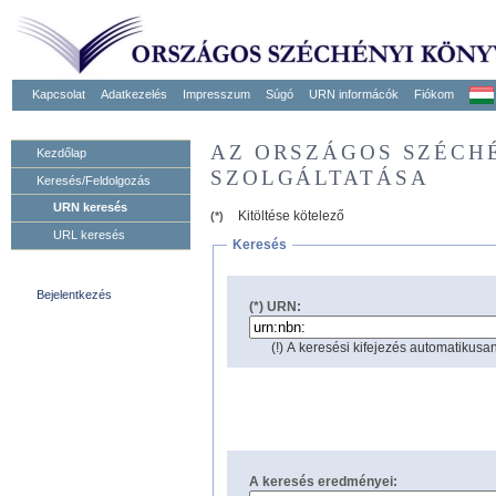
Kapcsolat
Adatkezelés
Impresszum
Súgó
URN informácók
Fiókom
AZ ORSZÁGOS SZÉCH
Kezdőlap
SZOLGÁLTATÁSA
Keresés/Feldolgozás
URN keresés
Kitöltése kötelező
(*)
URL keresés
Keresés
Bejelentkezés
(*) URN:
(!) A keresési kifejezés automatikusan
A keresés eredményei: