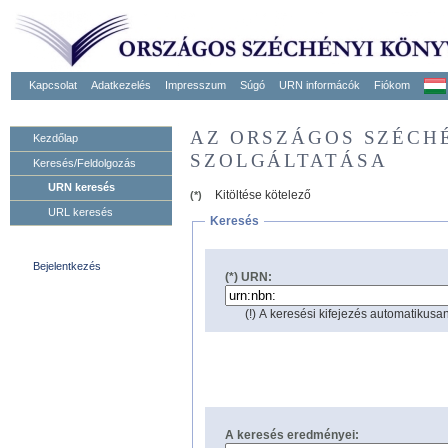
Kapcsolat
Adatkezelés
Impresszum
Súgó
URN informácók
Fiókom
AZ ORSZÁGOS SZÉCH
Kezdőlap
SZOLGÁLTATÁSA
Keresés/Feldolgozás
URN keresés
Kitöltése kötelező
(*)
URL keresés
Keresés
Bejelentkezés
(*) URN:
(!) A keresési kifejezés automatikusan
A keresés eredményei: