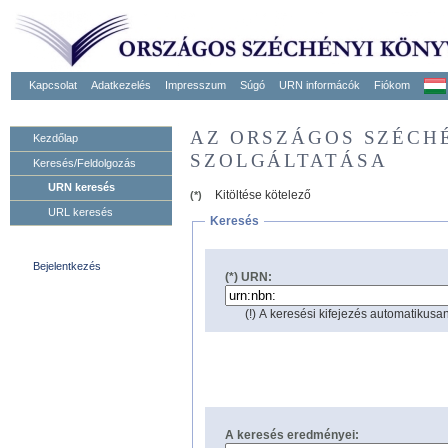
Kapcsolat
Adatkezelés
Impresszum
Súgó
URN informácók
Fiókom
AZ ORSZÁGOS SZÉCH
Kezdőlap
SZOLGÁLTATÁSA
Keresés/Feldolgozás
URN keresés
Kitöltése kötelező
(*)
URL keresés
Keresés
Bejelentkezés
(*) URN:
(!) A keresési kifejezés automatikusan
A keresés eredményei: