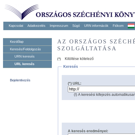
Kapcsolat
Adatkezelés
Impresszum
Súgó
URN informácók
Fiókom
AZ ORSZÁGOS SZÉCH
Kezdőlap
SZOLGÁLTATÁSA
Keresés/Feldolgozás
URN keresés
Kitöltése kötelező
(*)
URL keresés
Keresés
Bejelentkezés
(*) URL:
(!) A keresési kifejezés automatikusan
A keresés eredményei: