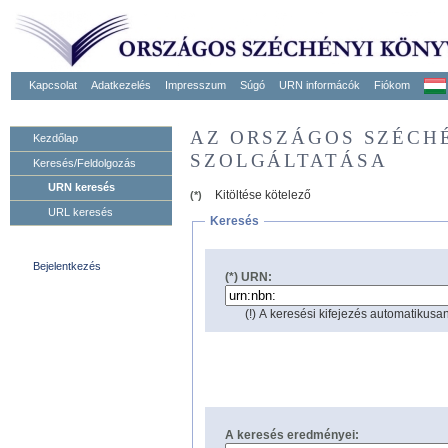
Kapcsolat
Adatkezelés
Impresszum
Súgó
URN informácók
Fiókom
AZ ORSZÁGOS SZÉCH
Kezdőlap
SZOLGÁLTATÁSA
Keresés/Feldolgozás
URN keresés
Kitöltése kötelező
(*)
URL keresés
Keresés
Bejelentkezés
(*) URN:
(!) A keresési kifejezés automatikusan
A keresés eredményei: