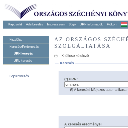
Kapcsolat
Adatkezelés
Impresszum
Súgó
URN informácók
Fiókom
AZ ORSZÁGOS SZÉCH
Kezdőlap
SZOLGÁLTATÁSA
Keresés/Feldolgozás
URN keresés
Kitöltése kötelező
(*)
URL keresés
Keresés
Bejelentkezés
(*) URN:
(!) A keresési kifejezés automatikusan
A keresés eredményei: