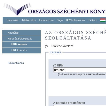
Kapcsolat
Adatkezelés
Impresszum
Súgó
URN informácók
Fiókom
AZ ORSZÁGOS SZÉCH
Kezdőlap
SZOLGÁLTATÁSA
Keresés/Feldolgozás
URN keresés
Kitöltése kötelező
(*)
URL keresés
Keresés
Bejelentkezés
(*) URN:
(!) A keresési kifejezés automatikusan
A keresés eredményei: