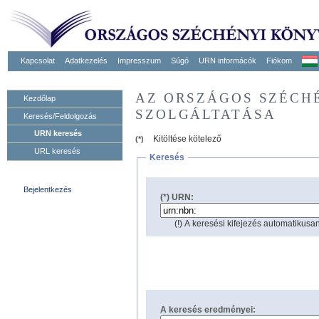
Kapcsolat
Adatkezelés
Impresszum
Súgó
URN informácók
Fiókom
AZ ORSZÁGOS SZÉCH
Kezdőlap
SZOLGÁLTATÁSA
Keresés/Feldolgozás
URN keresés
Kitöltése kötelező
(*)
URL keresés
Keresés
Bejelentkezés
(*) URN:
(!) A keresési kifejezés automatikusan
A keresés eredményei: