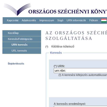
Kapcsolat
Adatkezelés
Impresszum
Súgó
URN informácók
Fiókom
AZ ORSZÁGOS SZÉCH
Kezdőlap
SZOLGÁLTATÁSA
Keresés/Feldolgozás
URN keresés
Kitöltése kötelező
(*)
URL keresés
Keresés
Bejelentkezés
(*) URN:
(!) A keresési kifejezés automatikusan
A keresés eredményei: