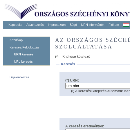
Kapcsolat
Adatkezelés
Impresszum
Súgó
URN informácók
Fiókom
AZ ORSZÁGOS SZÉCH
Kezdőlap
SZOLGÁLTATÁSA
Keresés/Feldolgozás
URN keresés
Kitöltése kötelező
(*)
URL keresés
Keresés
Bejelentkezés
(*) URN:
(!) A keresési kifejezés automatikusan
A keresés eredményei: