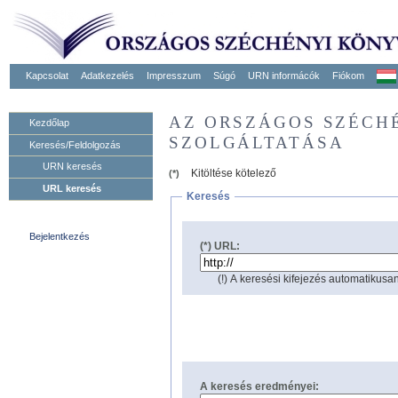
Kapcsolat
Adatkezelés
Impresszum
Súgó
URN informácók
Fiókom
AZ ORSZÁGOS SZÉCH
Kezdőlap
SZOLGÁLTATÁSA
Keresés/Feldolgozás
URN keresés
Kitöltése kötelező
(*)
URL keresés
Keresés
Bejelentkezés
(*) URL:
(!) A keresési kifejezés automatikusan
A keresés eredményei: