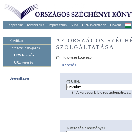
Kapcsolat
Adatkezelés
Impresszum
Súgó
URN informácók
Fiókom
AZ ORSZÁGOS SZÉCH
Kezdőlap
SZOLGÁLTATÁSA
Keresés/Feldolgozás
URN keresés
Kitöltése kötelező
(*)
URL keresés
Keresés
Bejelentkezés
(*) URN:
(!) A keresési kifejezés automatikusan
A keresés eredményei: