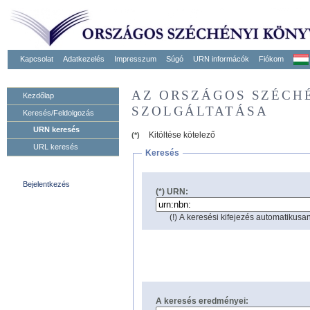
Kapcsolat
Adatkezelés
Impresszum
Súgó
URN informácók
Fiókom
AZ ORSZÁGOS SZÉCH
Kezdőlap
SZOLGÁLTATÁSA
Keresés/Feldolgozás
URN keresés
Kitöltése kötelező
(*)
URL keresés
Keresés
Bejelentkezés
(*) URN:
(!) A keresési kifejezés automatikusan
A keresés eredményei: