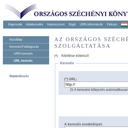
Kapcsolat
Adatkezelés
Impresszum
Súgó
URN informácók
Fiókom
AZ ORSZÁGOS SZÉCH
Kezdőlap
SZOLGÁLTATÁSA
Keresés/Feldolgozás
URN keresés
Kitöltése kötelező
(*)
URL keresés
Keresés
Bejelentkezés
(*) URL:
(!) A keresési kifejezés automatikusan
A keresés eredményei: