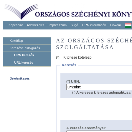
Kapcsolat
Adatkezelés
Impresszum
Súgó
URN informácók
Fiókom
AZ ORSZÁGOS SZÉCH
Kezdőlap
SZOLGÁLTATÁSA
Keresés/Feldolgozás
URN keresés
Kitöltése kötelező
(*)
URL keresés
Keresés
Bejelentkezés
(*) URN:
(!) A keresési kifejezés automatikusan
A keresés eredményei: