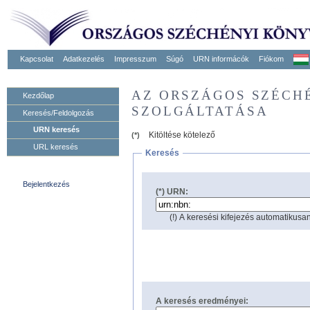
Kapcsolat
Adatkezelés
Impresszum
Súgó
URN informácók
Fiókom
AZ ORSZÁGOS SZÉCH
Kezdőlap
SZOLGÁLTATÁSA
Keresés/Feldolgozás
URN keresés
Kitöltése kötelező
(*)
URL keresés
Keresés
Bejelentkezés
(*) URN:
(!) A keresési kifejezés automatikusan
A keresés eredményei: