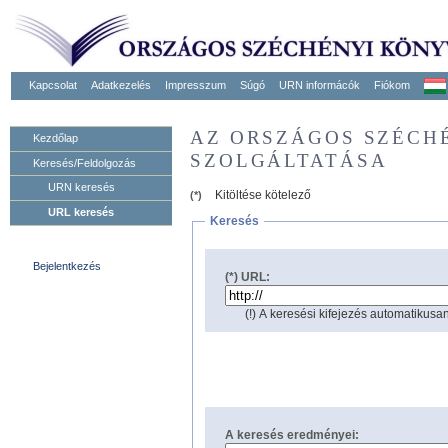
Kapcsolat
Adatkezelés
Impresszum
Súgó
URN informácók
Fiókom
AZ ORSZÁGOS SZÉCH
Kezdőlap
SZOLGÁLTATÁSA
Keresés/Feldolgozás
URN keresés
Kitöltése kötelező
(*)
URL keresés
Keresés
Bejelentkezés
(*) URL:
(!) A keresési kifejezés automatikusan
A keresés eredményei: