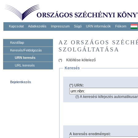
Kapcsolat
Adatkezelés
Impresszum
Súgó
URN informácók
Fiókom
AZ ORSZÁGOS SZÉCH
Kezdőlap
SZOLGÁLTATÁSA
Keresés/Feldolgozás
URN keresés
Kitöltése kötelező
(*)
URL keresés
Keresés
Bejelentkezés
(*) URN:
(!) A keresési kifejezés automatikusan
A keresés eredményei: