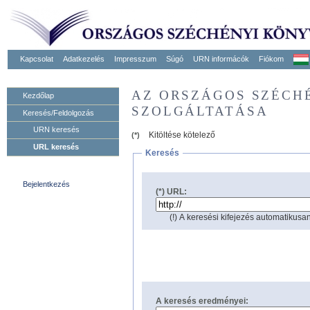
Kapcsolat
Adatkezelés
Impresszum
Súgó
URN informácók
Fiókom
AZ ORSZÁGOS SZÉCH
Kezdőlap
SZOLGÁLTATÁSA
Keresés/Feldolgozás
URN keresés
Kitöltése kötelező
(*)
URL keresés
Keresés
Bejelentkezés
(*) URL:
(!) A keresési kifejezés automatikusan
A keresés eredményei: