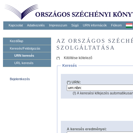
Kapcsolat
Adatkezelés
Impresszum
Súgó
URN informácók
Fiókom
AZ ORSZÁGOS SZÉCH
Kezdőlap
SZOLGÁLTATÁSA
Keresés/Feldolgozás
URN keresés
Kitöltése kötelező
(*)
URL keresés
Keresés
Bejelentkezés
(*) URN:
(!) A keresési kifejezés automatikusan
A keresés eredményei: