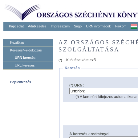
Kapcsolat
Adatkezelés
Impresszum
Súgó
URN informácók
Fiókom
AZ ORSZÁGOS SZÉCH
Kezdőlap
SZOLGÁLTATÁSA
Keresés/Feldolgozás
URN keresés
Kitöltése kötelező
(*)
URL keresés
Keresés
Bejelentkezés
(*) URN:
(!) A keresési kifejezés automatikusan
A keresés eredményei: