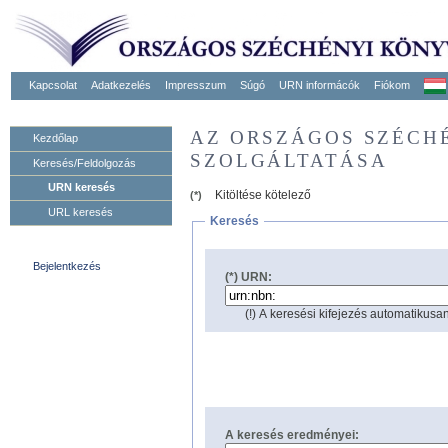
Kapcsolat
Adatkezelés
Impresszum
Súgó
URN informácók
Fiókom
AZ ORSZÁGOS SZÉCH
Kezdőlap
SZOLGÁLTATÁSA
Keresés/Feldolgozás
URN keresés
Kitöltése kötelező
(*)
URL keresés
Keresés
Bejelentkezés
(*) URN:
(!) A keresési kifejezés automatikusan
A keresés eredményei: