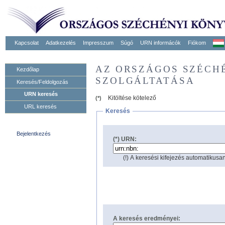
Kapcsolat
Adatkezelés
Impresszum
Súgó
URN informácók
Fiókom
AZ ORSZÁGOS SZÉCH
Kezdőlap
SZOLGÁLTATÁSA
Keresés/Feldolgozás
URN keresés
Kitöltése kötelező
(*)
URL keresés
Keresés
Bejelentkezés
(*) URN:
(!) A keresési kifejezés automatikusan
A keresés eredményei: