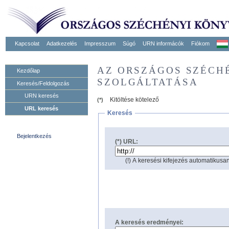
Kapcsolat
Adatkezelés
Impresszum
Súgó
URN informácók
Fiókom
AZ ORSZÁGOS SZÉCH
Kezdőlap
SZOLGÁLTATÁSA
Keresés/Feldolgozás
URN keresés
Kitöltése kötelező
(*)
URL keresés
Keresés
Bejelentkezés
(*) URL:
(!) A keresési kifejezés automatikusan
A keresés eredményei: