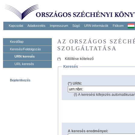
Kapcsolat
Adatkezelés
Impresszum
Súgó
URN informácók
Fiókom
AZ ORSZÁGOS SZÉCH
Kezdőlap
SZOLGÁLTATÁSA
Keresés/Feldolgozás
URN keresés
Kitöltése kötelező
(*)
URL keresés
Keresés
Bejelentkezés
(*) URN:
(!) A keresési kifejezés automatikusan
A keresés eredményei: