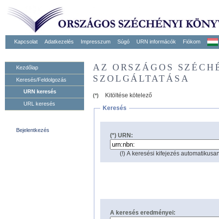
Kapcsolat
Adatkezelés
Impresszum
Súgó
URN informácók
Fiókom
AZ ORSZÁGOS SZÉCH
Kezdőlap
SZOLGÁLTATÁSA
Keresés/Feldolgozás
URN keresés
Kitöltése kötelező
(*)
URL keresés
Keresés
Bejelentkezés
(*) URN:
(!) A keresési kifejezés automatikusan
A keresés eredményei: