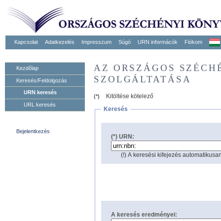
Kapcsolat
Adatkezelés
Impresszum
Súgó
URN informácók
Fiókom
AZ ORSZÁGOS SZÉCH
Kezdőlap
SZOLGÁLTATÁSA
Keresés/Feldolgozás
URN keresés
Kitöltése kötelező
(*)
URL keresés
Keresés
Bejelentkezés
(*) URN:
(!) A keresési kifejezés automatikusan
A keresés eredményei: