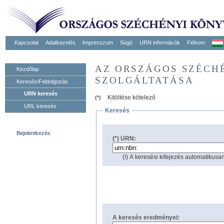
Kapcsolat
Adatkezelés
Impresszum
Súgó
URN informácók
Fiókom
AZ ORSZÁGOS SZÉCH
Kezdőlap
SZOLGÁLTATÁSA
Keresés/Feldolgozás
URN keresés
Kitöltése kötelező
(*)
URL keresés
Keresés
Bejelentkezés
(*) URN:
(!) A keresési kifejezés automatikusan
A keresés eredményei: