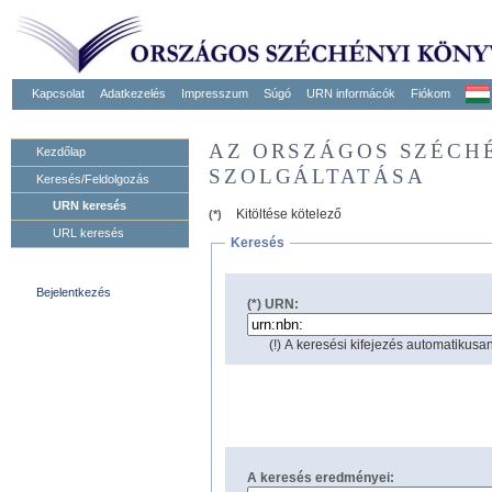
Kapcsolat
Adatkezelés
Impresszum
Súgó
URN informácók
Fiókom
AZ ORSZÁGOS SZÉCH
Kezdőlap
SZOLGÁLTATÁSA
Keresés/Feldolgozás
URN keresés
Kitöltése kötelező
(*)
URL keresés
Keresés
Bejelentkezés
(*) URN:
(!) A keresési kifejezés automatikusan
A keresés eredményei: