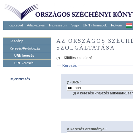
Kapcsolat
Adatkezelés
Impresszum
Súgó
URN informácók
Fiókom
AZ ORSZÁGOS SZÉCH
Kezdőlap
SZOLGÁLTATÁSA
Keresés/Feldolgozás
URN keresés
Kitöltése kötelező
(*)
URL keresés
Keresés
Bejelentkezés
(*) URN:
(!) A keresési kifejezés automatikusan
A keresés eredményei: