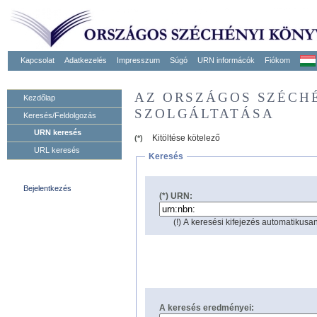
Kapcsolat
Adatkezelés
Impresszum
Súgó
URN informácók
Fiókom
AZ ORSZÁGOS SZÉCH
Kezdőlap
SZOLGÁLTATÁSA
Keresés/Feldolgozás
URN keresés
Kitöltése kötelező
(*)
URL keresés
Keresés
Bejelentkezés
(*) URN:
(!) A keresési kifejezés automatikusan
A keresés eredményei: