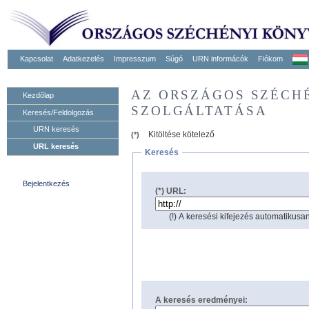
Kapcsolat
Adatkezelés
Impresszum
Súgó
URN informácók
Fiókom
AZ ORSZÁGOS SZÉCH
Kezdőlap
SZOLGÁLTATÁSA
Keresés/Feldolgozás
URN keresés
Kitöltése kötelező
(*)
URL keresés
Keresés
Bejelentkezés
(*) URL:
(!) A keresési kifejezés automatikusan
A keresés eredményei: