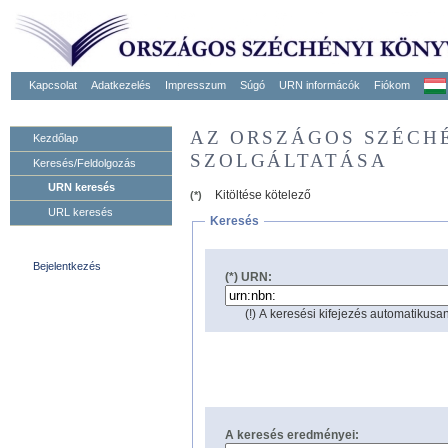
Kapcsolat
Adatkezelés
Impresszum
Súgó
URN informácók
Fiókom
AZ ORSZÁGOS SZÉCH
Kezdőlap
SZOLGÁLTATÁSA
Keresés/Feldolgozás
URN keresés
Kitöltése kötelező
(*)
URL keresés
Keresés
Bejelentkezés
(*) URN:
(!) A keresési kifejezés automatikusan
A keresés eredményei: