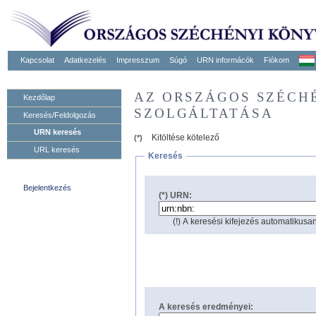
Kapcsolat
Adatkezelés
Impresszum
Súgó
URN informácók
Fiókom
AZ ORSZÁGOS SZÉCH
Kezdőlap
SZOLGÁLTATÁSA
Keresés/Feldolgozás
URN keresés
Kitöltése kötelező
(*)
URL keresés
Keresés
Bejelentkezés
(*) URN:
(!) A keresési kifejezés automatikusan
A keresés eredményei: