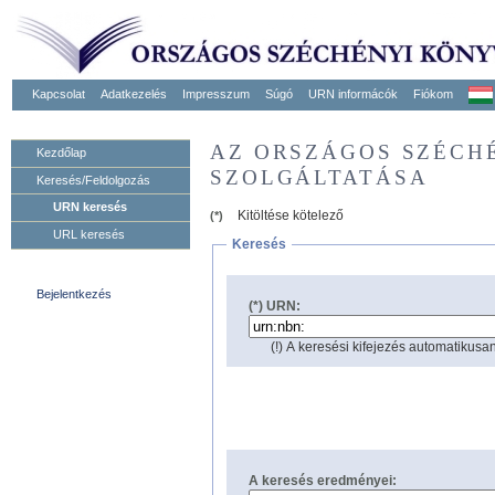
Kapcsolat
Adatkezelés
Impresszum
Súgó
URN informácók
Fiókom
AZ ORSZÁGOS SZÉCH
Kezdőlap
SZOLGÁLTATÁSA
Keresés/Feldolgozás
URN keresés
Kitöltése kötelező
(*)
URL keresés
Keresés
Bejelentkezés
(*) URN:
(!) A keresési kifejezés automatikusan
A keresés eredményei: