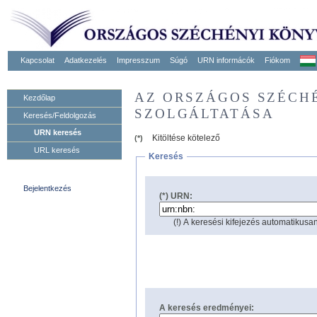
Kapcsolat
Adatkezelés
Impresszum
Súgó
URN informácók
Fiókom
AZ ORSZÁGOS SZÉCH
Kezdőlap
SZOLGÁLTATÁSA
Keresés/Feldolgozás
URN keresés
Kitöltése kötelező
(*)
URL keresés
Keresés
Bejelentkezés
(*) URN:
(!) A keresési kifejezés automatikusan
A keresés eredményei: