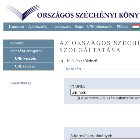
Kapcsolat
Adatkezelés
Impresszum
Súgó
URN informácók
Fiókom
AZ ORSZÁGOS SZÉCH
Kezdőlap
SZOLGÁLTATÁSA
Keresés/Feldolgozás
URN keresés
Kitöltése kötelező
(*)
URL keresés
Keresés
Bejelentkezés
(*) URN:
(!) A keresési kifejezés automatikusan
A keresés eredményei: