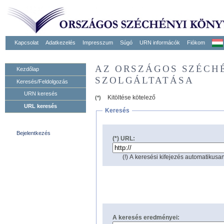
Kapcsolat
Adatkezelés
Impresszum
Súgó
URN informácók
Fiókom
AZ ORSZÁGOS SZÉCH
Kezdőlap
SZOLGÁLTATÁSA
Keresés/Feldolgozás
URN keresés
Kitöltése kötelező
(*)
URL keresés
Keresés
Bejelentkezés
(*) URL:
(!) A keresési kifejezés automatikusan
A keresés eredményei: