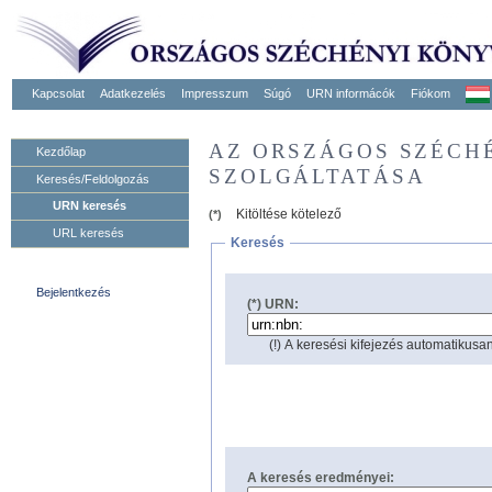
Kapcsolat
Adatkezelés
Impresszum
Súgó
URN informácók
Fiókom
AZ ORSZÁGOS SZÉCH
Kezdőlap
SZOLGÁLTATÁSA
Keresés/Feldolgozás
URN keresés
Kitöltése kötelező
(*)
URL keresés
Keresés
Bejelentkezés
(*) URN:
(!) A keresési kifejezés automatikusan
A keresés eredményei: