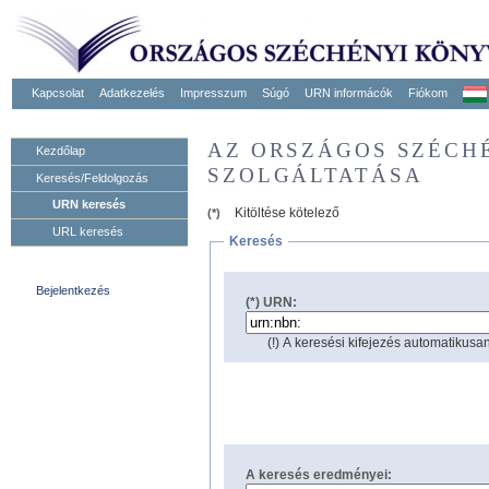
Kapcsolat
Adatkezelés
Impresszum
Súgó
URN informácók
Fiókom
AZ ORSZÁGOS SZÉCH
Kezdőlap
SZOLGÁLTATÁSA
Keresés/Feldolgozás
URN keresés
Kitöltése kötelező
(*)
URL keresés
Keresés
Bejelentkezés
(*) URN:
(!) A keresési kifejezés automatikusan
A keresés eredményei: