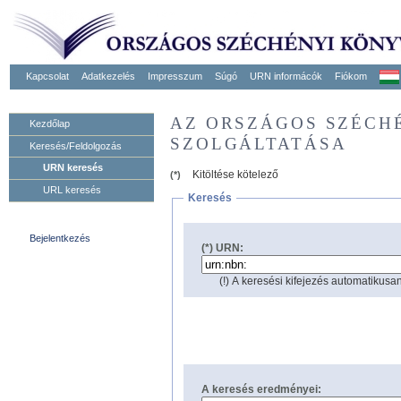
Kapcsolat
Adatkezelés
Impresszum
Súgó
URN informácók
Fiókom
AZ ORSZÁGOS SZÉCH
Kezdőlap
SZOLGÁLTATÁSA
Keresés/Feldolgozás
URN keresés
Kitöltése kötelező
(*)
URL keresés
Keresés
Bejelentkezés
(*) URN:
(!) A keresési kifejezés automatikusan
A keresés eredményei: