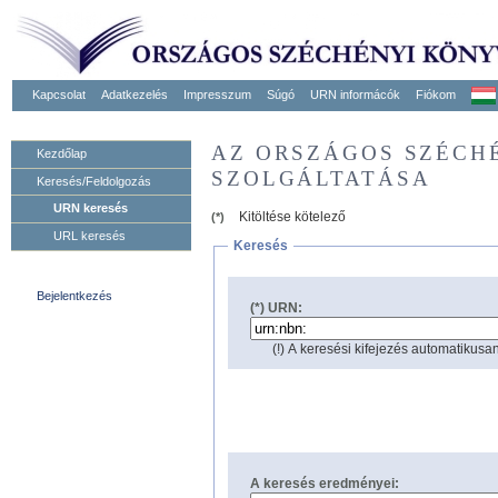
Kapcsolat
Adatkezelés
Impresszum
Súgó
URN informácók
Fiókom
AZ ORSZÁGOS SZÉCH
Kezdőlap
SZOLGÁLTATÁSA
Keresés/Feldolgozás
URN keresés
Kitöltése kötelező
(*)
URL keresés
Keresés
Bejelentkezés
(*) URN:
(!) A keresési kifejezés automatikusan
A keresés eredményei: