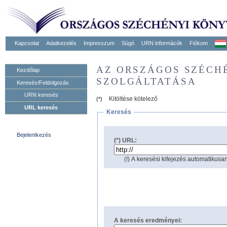
Kapcsolat
Adatkezelés
Impresszum
Súgó
URN informácók
Fiókom
AZ ORSZÁGOS SZÉCH
Kezdőlap
SZOLGÁLTATÁSA
Keresés/Feldolgozás
URN keresés
Kitöltése kötelező
(*)
URL keresés
Keresés
Bejelentkezés
(*) URL:
(!) A keresési kifejezés automatikusan
A keresés eredményei: