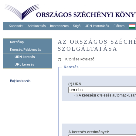
Kapcsolat
Adatkezelés
Impresszum
Súgó
URN informácók
Fiókom
AZ ORSZÁGOS SZÉCH
Kezdőlap
SZOLGÁLTATÁSA
Keresés/Feldolgozás
URN keresés
Kitöltése kötelező
(*)
URL keresés
Keresés
Bejelentkezés
(*) URN:
(!) A keresési kifejezés automatikusan
A keresés eredményei: