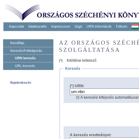
Kapcsolat
Adatkezelés
Impresszum
Súgó
URN informácók
Fiókom
AZ ORSZÁGOS SZÉCH
Kezdőlap
SZOLGÁLTATÁSA
Keresés/Feldolgozás
URN keresés
Kitöltése kötelező
(*)
URL keresés
Keresés
Bejelentkezés
(*) URN:
(!) A keresési kifejezés automatikusan
A keresés eredményei: