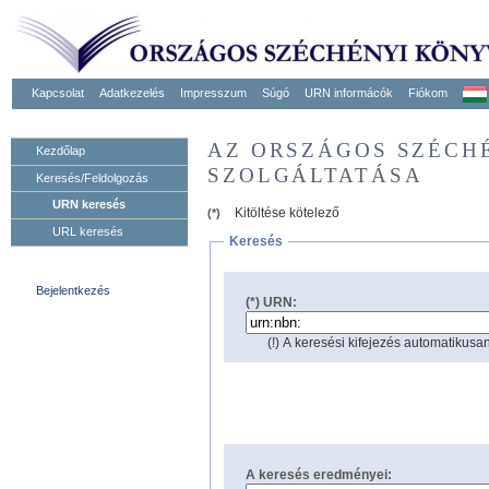
Kapcsolat
Adatkezelés
Impresszum
Súgó
URN informácók
Fiókom
AZ ORSZÁGOS SZÉCH
Kezdőlap
SZOLGÁLTATÁSA
Keresés/Feldolgozás
URN keresés
Kitöltése kötelező
(*)
URL keresés
Keresés
Bejelentkezés
(*) URN:
(!) A keresési kifejezés automatikusan
A keresés eredményei: