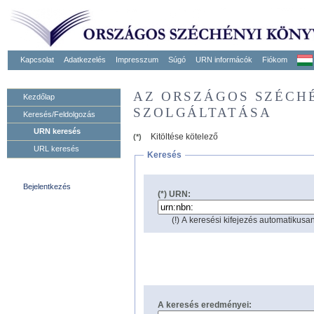
Kapcsolat
Adatkezelés
Impresszum
Súgó
URN informácók
Fiókom
AZ ORSZÁGOS SZÉCH
Kezdőlap
SZOLGÁLTATÁSA
Keresés/Feldolgozás
URN keresés
Kitöltése kötelező
(*)
URL keresés
Keresés
Bejelentkezés
(*) URN:
(!) A keresési kifejezés automatikusan
A keresés eredményei: