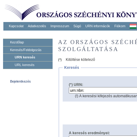
Kapcsolat
Adatkezelés
Impresszum
Súgó
URN informácók
Fiókom
AZ ORSZÁGOS SZÉCH
Kezdőlap
SZOLGÁLTATÁSA
Keresés/Feldolgozás
URN keresés
Kitöltése kötelező
(*)
URL keresés
Keresés
Bejelentkezés
(*) URN:
(!) A keresési kifejezés automatikusan
A keresés eredményei: