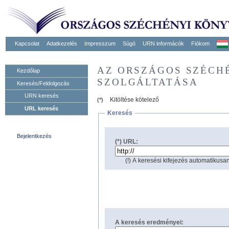
Kapcsolat
Adatkezelés
Impresszum
Súgó
URN informácók
Fiókom
AZ ORSZÁGOS SZÉCH
Kezdőlap
SZOLGÁLTATÁSA
Keresés/Feldolgozás
URN keresés
Kitöltése kötelező
(*)
URL keresés
Keresés
Bejelentkezés
(*) URL:
(!) A keresési kifejezés automatikusan
A keresés eredményei: