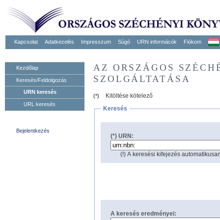
Kapcsolat
Adatkezelés
Impresszum
Súgó
URN informácók
Fiókom
AZ ORSZÁGOS SZÉCH
Kezdőlap
SZOLGÁLTATÁSA
Keresés/Feldolgozás
URN keresés
Kitöltése kötelező
(*)
URL keresés
Keresés
Bejelentkezés
(*) URN:
(!) A keresési kifejezés automatikusan
A keresés eredményei: